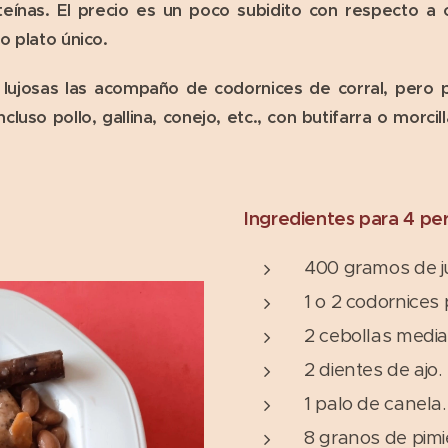
teínas. El precio es un poco subidito con respecto a
o plato único.
 lujosas las acompaño de codornices de corral, pero p
cluso pollo, gallina, conejo, etc., con butifarra o morci
Ingredientes para 4 pe
400 gramos de j
1 o 2 codornices 
2 cebollas medi
2 dientes de ajo.
1 palo de canela.
8 granos de pimi