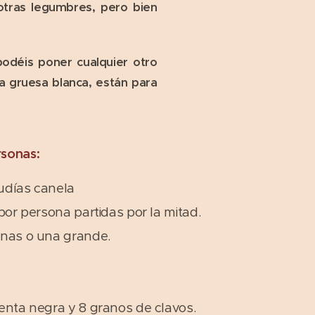
 otras legumbres, pero bien
odéis poner cualquier otro
lla gruesa blanca, están para
rsonas:
udías canela
por persona partidas por la mitad.
anas o una grande.
enta negra y 8 granos de clavos.