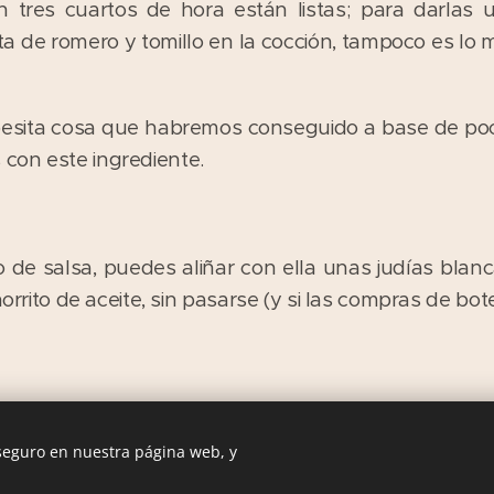
 tres cuartos de hora están listas; para darlas 
a de romero y tomillo en la cocción, tampoco es l
esita cosa que habremos conseguido a base de poch
con este ingrediente.
 de salsa, puedes aliñar con ella unas judías blanc
horrito de aceite, sin pasarse (y si las compras de bote
 seguro en nuestra página web, y
Las Comiditas de Mami. Recetas con Historia © 2016
Creado con
Webnode
Cookies