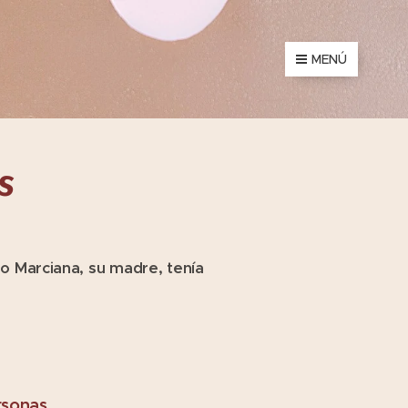
MENÚ
s
o Marciana, su madre, tenía
rsonas