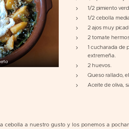
1/2 pimiento verde
1/2 cebolla medi
2 ajos muy picad
2 tomate hermos
1 cucharada de p
extremeña.
meña
2 huevos.
Queso rallado, e
Aceite de oliva, 
 la cebolla a nuestro gusto y los ponemos a pocha