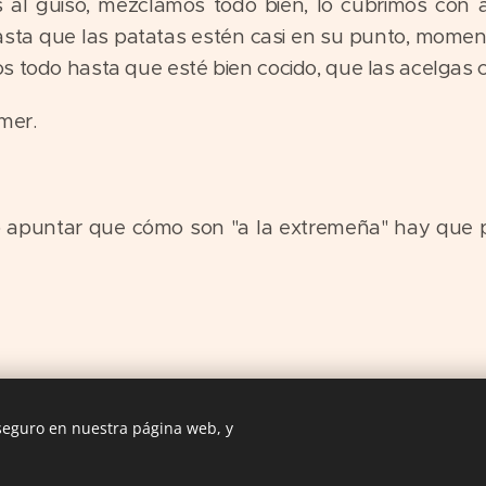
s al guiso, mezclamos todo bien, lo cubrimos con 
hasta que las patatas estén casi en su punto, momen
s todo hasta que esté bien cocido, que las acelgas c
mer.
 apuntar que cómo son "a la extremeña" hay que pr
 seguro en nuestra página web, y
Las Comiditas de Mami. Recetas con Historia © 2016
Creado con
Webnode
Cookies