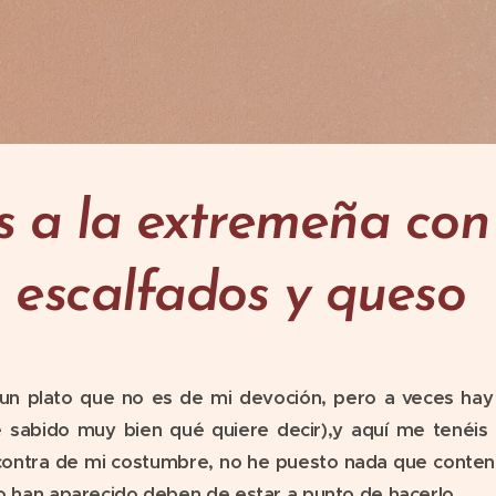
s a la extremeña con
escalfados y queso
 un plato que no es de mi devoción, pero a veces hay
he sabido muy bien qué quiere decir),y aquí me tenéis
contra de mi costumbre, no he puesto nada que conten
no han aparecido deben de estar a punto de hacerlo.