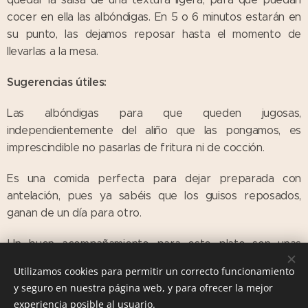
cocer en ella las albóndigas. En 5 o 6 minutos estarán en
su punto, las dejamos reposar hasta el momento de
llevarlas a la mesa.
Sugerencias útiles:
Las albóndigas para que queden jugosas,
independientemente del aliño que las pongamos, es
imprescindible no pasarlas de fritura ni de cocción.
Es una comida perfecta para dejar preparada con
antelación, pues ya sabéis que los guisos reposados,
ganan de un día para otro.
Un buen acompañamiento para este plato son unas
patatas fritas o hervidas, arroz blanco etc.,
Utilizamos cookies para permitir un correcto funcionamiento
y seguro en nuestra página web, y para ofrecer la mejor
experiencia posible al usuario.