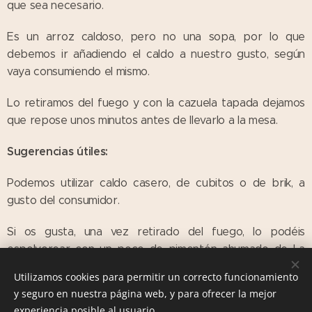
que sea necesario.
Es un arroz caldoso, pero no una sopa, por lo que
debemos ir añadiendo el caldo a nuestro gusto, según
vaya consumiendo el mismo.
Lo retiramos del fuego y con la cazuela tapada dejamos
que repose unos minutos antes de llevarlo a la mesa.
Sugerencias útiles:
Podemos utilizar caldo casero, de cubitos o de brik, a
gusto del consumidor.
Si os gusta, una vez retirado del fuego, lo podéis
espolvorear con un poco de pimentón ahumado de La
Vera, queda ideal pero no a todo el mundo le gusta.
Utilizamos cookies para permitir un correcto funcionamiento
y seguro en nuestra página web, y para ofrecer la mejor
experiencia posible al usuario.