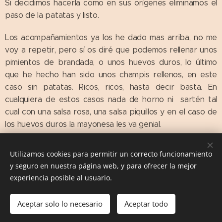
Si decidimos hacerla como en sus orígenes eliminamos el
paso de la patatas y listo.
Los acompañamientos ya los he dado mas arriba, no me
voy a repetir, pero sí os diré que podemos rellenar unos
pimientos de brandada, o unos huevos duros, lo último
que he hecho han sido unos champis rellenos, en este
caso sin patatas. Ricos, ricos, hasta decir basta. En
cualquiera de estos casos nada de horno ni sartén tal
cual con una salsa rosa, una salsa piquillos y en el caso de
los huevos duros la mayonesa les va genial.
Hacedlo como queráis la receta es vuestra.
Utilizamos cookies para permitir un correcto funcionamiento
y seguro en nuestra página web, y para ofrecer la mejor
experiencia posible al usuario.
Las Comiditas de Mami. Recetas con Historia © 2016
Aceptar solo lo necesario
Aceptar todo
Creado con
Webnode
Cookies