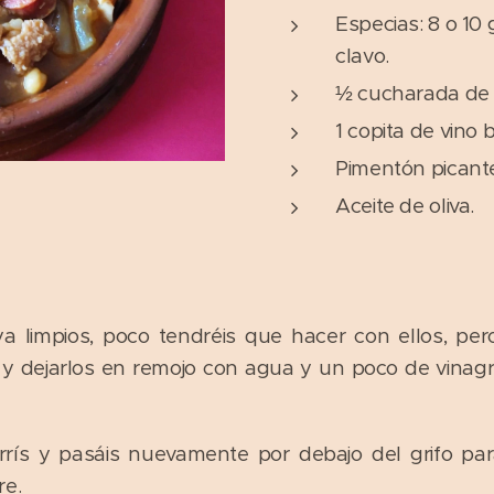
Especias: 8 o 10
clavo.
½ cucharada de 
1 copita de vino
Pimentón picante
Aceite de oliva.
 ya limpios, poco tendréis que hacer con ellos, pe
 y dejarlos en remojo con agua y un poco de vinag
rrís y pasáis nuevamente por debajo del grifo para 
re.