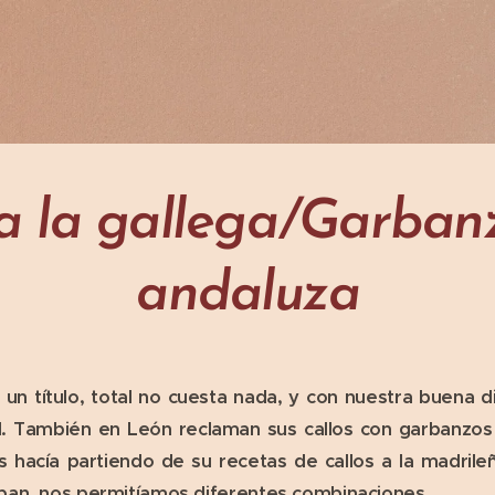
 a la gallega/Garbanz
andaluza
un título, total no cuesta nada, y con nuestra buena d
il. También en León reclaman sus callos con garbanzo
s hacía partiendo de su recetas de callos a la madrileñ
ban, nos permitíamos diferentes combinaciones.