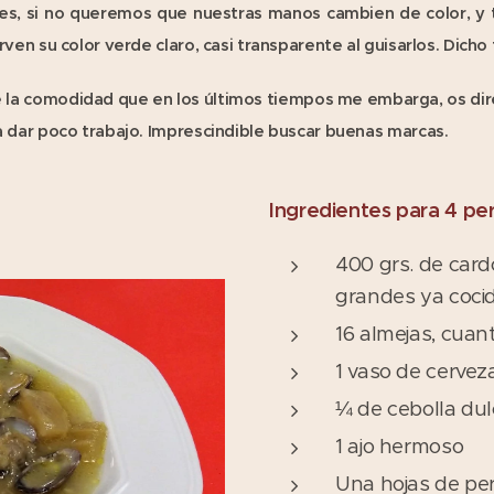
es, si no queremos que nuestras manos cambien de color, 
ven su color verde claro, casi transparente al guisarlos. Dich
 la comodidad que en los últimos tiempos me embarga, os di
 dar poco trabajo. Imprescindible buscar buenas marcas.
Ingredientes para 4 pe
400 grs. de card
grandes ya cocid
16 almejas, cuant
1 vaso de cervez
¼ de cebolla du
1 ajo hermoso
Una hojas de pere