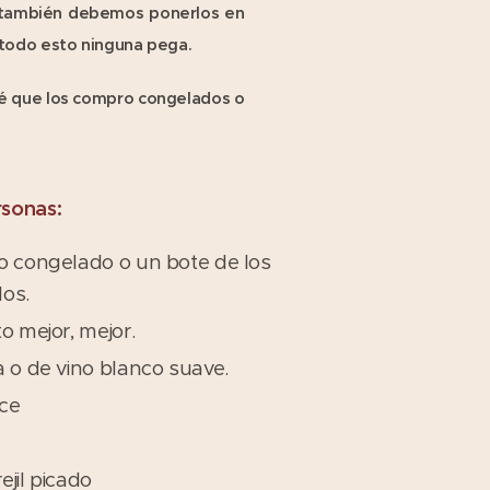
y también debemos ponerlos en
o todo esto ninguna pega.
ré que los compro congelados o
rsonas:
o congelado o un bote de los
os.
o mejor, mejor.
a o de vino blanco suave.
lce
jil picado