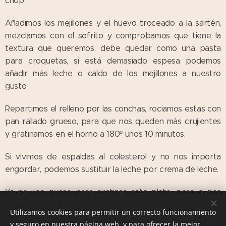
chop.
Añadimos los mejillones y el huevo troceado a la sartén,
mezclamos con el sofrito y comprobamos que tiene la
textura que queremos, debe quedar como una pasta
para croquetas, si está demasiado espesa podemos
añadir más leche o caldo de los mejillones a nuestro
gusto.
Repartimos el relleno por las conchas, rociamos estas con
pan rallado grueso, para que nos queden más crujientes
y gratinamos en el horno a 180º unos 10 minutos.
Si vivimos de espaldas al colesterol y no nos importa
engordar, podemos sustituir la leche por crema de leche.
Yo no uso queso para gratinar este plato, pero si nos
gusta.........
Utilizamos cookies para permitir un correcto funcionamiento
y seguro en nuestra página web, y para ofrecer la mejor