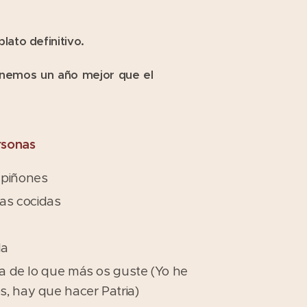
lato definitivo.
tenemos un año mejor que el
rsonas
mpiñones
jas cocidas
la
lla de lo que más os guste (Yo he
, hay que hacer Patria)