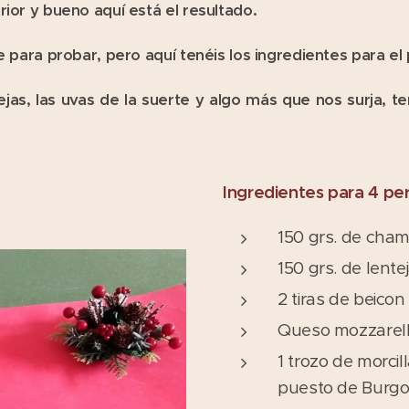
rior y bueno aquí está el resultado.
e para probar, pero aquí tenéis los ingredientes para el p
tejas, las uvas de la suerte y algo más que nos surja, 
Ingredientes para 4 pe
150 grs. de cha
150 grs. de lente
2 tiras de beicon
Queso mozzarel
1 trozo de morci
puesto de Burgos