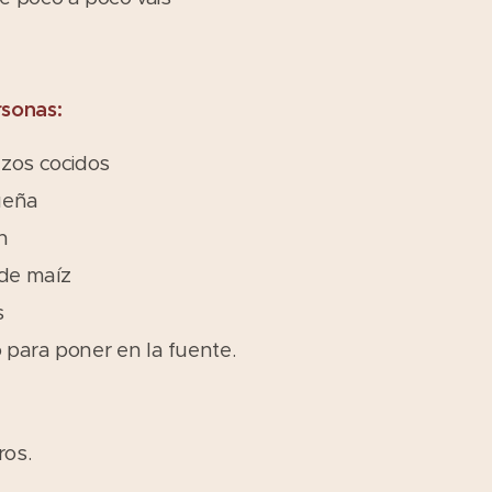
rsonas:
nzos cocidos
ueña
n
 de maíz
s
para poner en la fuente.
os.