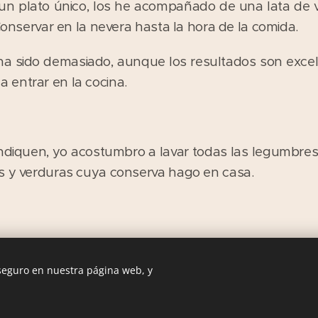
un plato único, los he acompañado de una lata de 
 Conservar en la nevera hasta la hora de la comida.
 ha sido demasiado, aunque los resultados son exce
 entrar en la cocina.
indiquen, yo acostumbro a lavar todas las legumbre
s y verduras cuya conserva hago en casa.
 seguro en nuestra página web, y
Las Comiditas de Mami. Recetas con Historia © 2016
Creado con
Webnode
Cookies