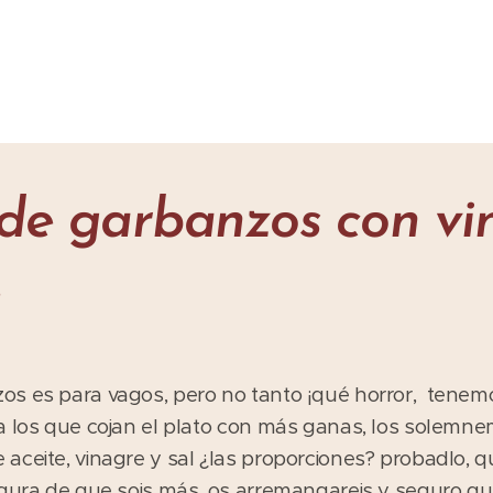
de garbanzos con vi
os es para vagos, pero no tanto ¡qué horror, tene
ra los que cojan el plato con más ganas, los solem
aceite, vinagre y sal ¿las proporciones? probadlo, q
egura de que sois más, os arremangareis y seguro qu