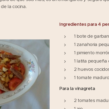
 de la cocina.
Ingredientes para 4 pe
1 bote de garba
1 zanahoria peq
1 pimiento morró
1 latita pequeña
2 huevos cocido
1 tomate maduro 
Para la vinagreta
2 tomates madur
1 ajo.