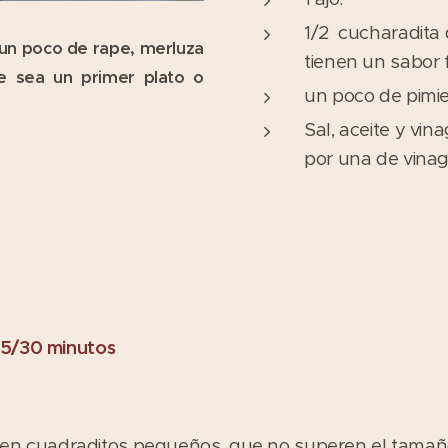
1/2 cucharadita 
, un poco de rape, merluza
tienen un sabor f
ue sea un primer plato o
un poco de pimie
Sal, aceite y vin
por una de vinag
25/30 minutos
ia en cuadraditos pequeños, que no superen el tamañ