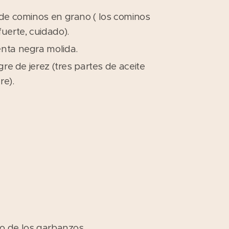
de cominos en grano ( los cominos
uerte, cuidado).
nta negra molida.
agre de jerez (tres partes de aceite
re).
o de los garbanzos.