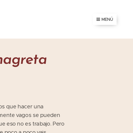
MENÚ
nagreta
mos que hacer una
nemente vagos se pueden
ue eso no es trabajo. Pero
e poco a poco vais