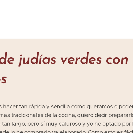
de judías verdes con
s
 hacer tan rápida y sencilla como queramos o pod
as tradicionales de la cocina, quiero decir preparar
tan largo, pero sí muy caluroso y yo he optado por la
ede lo he comprado ya elaborado. Como ésto es fácil,