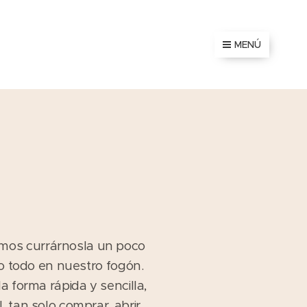
MENÚ
emos currárnosla un poco
lo todo en nuestro fogón.
 forma rápida y sencilla,
 tan solo comprar, abrir,