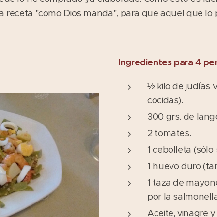
la receta "como Dios manda", para que aquel que lo p
Ingredientes para 4 pe
½ kilo de judías 
cocidas).
300 grs. de lang
2 tomates.
1 cebolleta (sólo 
1 huevo duro (ta
1 taza de mayone
por la salmonella
Aceite, vinagre y