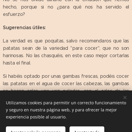
hecho, porque si no ¿para qué nos ha servido el
esfuerzo?
Sugerencias útiles:
La verdad es que poquitas, salvo recomendaros que las
patatas sean de la variedad "para cocer", que no son
harinosas. No las chasquéis, en este caso mejor cortarlas
hasta el final.
Si habéis optado por unas gambas frescas, podéis cocer
las patatas en el agua de cocer las cabezas, las gambas
se hacen solas, una vez peladas, con el calor de las
lentejas.
Utilizamos cookies para permitir un correcto funcionamiento
y seguro en nuestra página web, y para ofrecer la mejor
experiencia posible al usuario.
Las Comiditas de Mami. Recetas con Historia © 2016