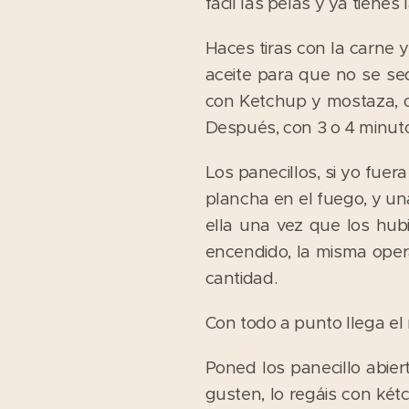
fácil las pelas y ya tienes 
Haces tiras con la carne 
aceite para que no se s
con Ketchup y mostaza, o 
Después, con 3 o 4 minuto
Los panecillos, si yo fue
plancha en el fuego, y una
ella una vez que los hubi
encendido, la misma opera
cantidad.
Con todo a punto llega e
Poned los panecillo abie
gusten, lo regáis con két