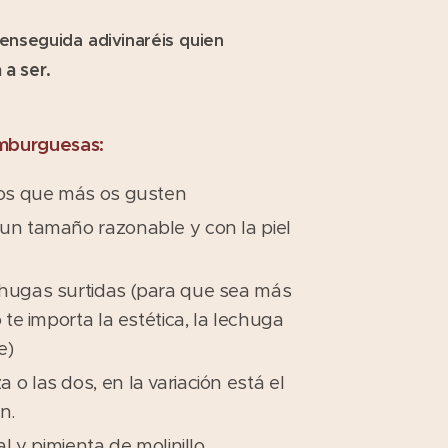
 enseguida adivinaréis quien
 a ser.
amburguesas:
los que más os gusten
un tamaño razonable y con la piel
chugas surtidas (para que sea más
o te importa la estética, la lechuga
e)
o las dos, en la variación está el
n.
al y pimienta de molinillo.