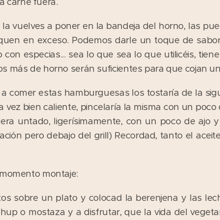
la carne fuera.
y la vuelves a poner en la bandeja del horno, las pu
equen en exceso. Podemos darle un toque de sabor
con especias... sea lo que sea lo que utilicéis, tien
s más de horno serán suficientes para que cojan un
ra a comer estas hamburguesas los tostaría de la s
 vez bien caliente, pincelaría la misma con un poco 
era untado, ligerísimamente, con un poco de ajo y a
ción pero debajo del grill) Recordad, tanto el aceit
l momento montaje:
rtos sobre un plato y colocad la berenjena y las le
chup o mostaza y a disfrutar, que la vida del vegeta