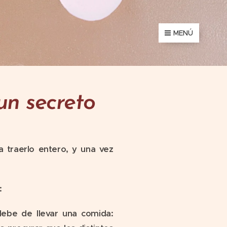
MENÚ
 un secreto
a traerlo entero, y una vez
s:
ebe de llevar una comida: