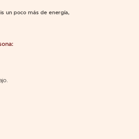
éis un poco más de energía,
rsona:
ajo.