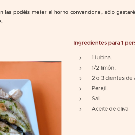
én las podéis meter al horno convencional, sólo gastar
.
Ingredientes para 1 pe
1 lubina.
1/2 limón.
2 o 3 dientes de 
Perejil.
Sal.
Aceite de oliva