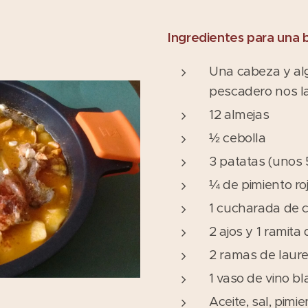
Ingredientes para una
Una cabeza y algú
pescadero nos l
12 almejas
½ cebolla
3 patatas (unos 
¼ de pimiento ro
1 cucharada de 
2 ajos y 1 ramita 
2 ramas de laure
1 vaso de vino b
Aceite, sal, pimi