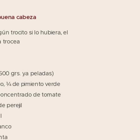
 buena cabeza
n trocito si lo hubiera, el
a trocea
500 grs. ya peladas)
jo, ¼ de pimiento verde
concentrado de tomate
de perejil
l
lanco
enta