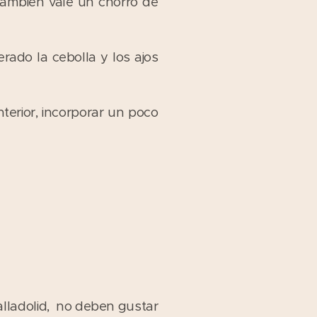
también vale un chorro de
ado la cebolla y los ajos
terior, incorporar un poco
alladolid, no deben gustar