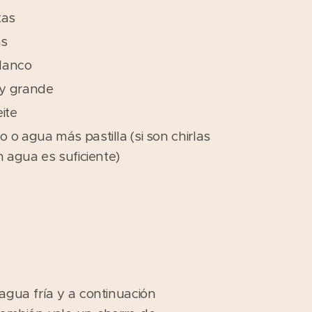
tas
as
blanco
y grande
eite
 o agua más pastilla (si son chirlas
n agua es suficiente)
 agua fría y a continuación