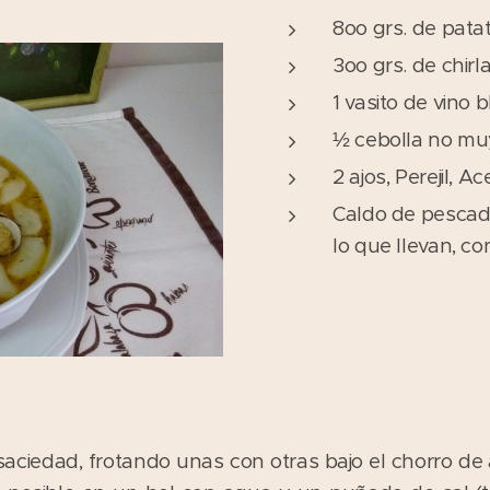
8oo grs. de pata
3oo grs. de chirl
1 vasito de vino 
½ cebolla no mu
2 ajos, Perejil, Ac
Caldo de pescado
lo que llevan, co
 saciedad, frotando unas con otras bajo el chorro de