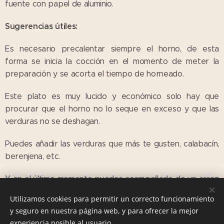
fuente con papel de aluminio.
Sugerencias útiles:
Es necesario precalentar siempre el horno, de esta
forma se inicia la cocción en el momento de meter la
preparación y se acorta el tiempo de horneado.
Este plato es muy lucido y económico solo hay que
procurar que el horno no lo seque en exceso y que las
verduras no se deshagan.
Puedes añadir las verduras que más te gusten, calabacín,
berenjena, etc.
Y en el último momento puedes acompañarlo de un arroz
blanco, algo de pasta, o cualquier cosa que se te ocurra.
Utilizamos cookies para permitir un correcto funcionamiento
y seguro en nuestra página web, y para ofrecer la mejor
experiencia posible al usuario.