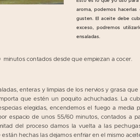
Esto es lo que yo uso para 
aroma, podemos hacerlas 
gusten. El aceite debe cub
exceso, podremos utilizarl
ensaladas.
 minutos contados desde que empiezan a cocer.
adas, enteras y limpias de los nervios y grasa que
mporta que estén un poquito achuchadas. La cubr
especias elegidas, encendemos el fuego a media p
por espacio de unos 55/60 minutos, contados a p
mitad del proceso damos la vuelta a las pechug
están hechas las dejamos enfriar en el mismo aceit