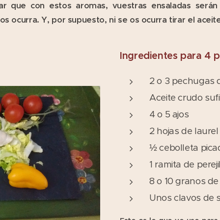
ar que con estos aromas, vuestras ensaladas serán d
s ocurra. Y, por supuesto, ni se os ocurra tirar el aceit
Ingredientes para 4 
2 o 3 pechugas 
Aceite crudo sufi
4 o 5 ajos
2 hojas de laurel
½ cebolleta pica
1 ramita de pereji
8 o 10 granos de
Unos clavos de 