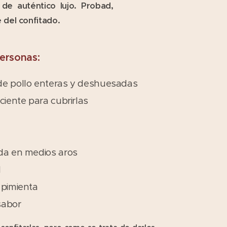
e auténtico lujo. Probad,
e del confitado.
personas:
de pollo enteras y deshuesadas
ciente para cubrirlas
da en medios aros
l
 pimienta
sabor