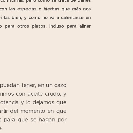
confitarlas, pero como se trata de darles
con las especias o hierbas que más nos
rirlas bien, y como no va a calentarse en
o para otros platos, incluso para aliñar
 puedan tener, en un cazo
imos con aceite crudo, y
otencia y lo dejamos que
artir del momento en que
as para que se hagan por
e.