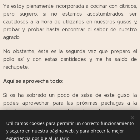
Ya estoy plenamente incorporada a cocinar con cítricos,
pero sugiero, si no estamos acostumbrados, ser
cautelosos a la hora de utilizarlos en nuestros guisos y,
probar y probar hasta encontrar el sabor de nuestro
agrado.
No obstante, ésta es la segunda vez que preparo el
pollo así y con estas cantidades y, me ha salido de
rechupete.
Aquí se aprovecha todo:
Si os ha sobrado un poco de salsa de este guiso, la
podéis aprovechar para las próximas pechugas a la
plancha, incluso para unos filetes de cerdo, y alguna cosa
más que se os ocurrirá a vosotros, chicos listos.
Utilizamos cookies para permitir un correcto funcionamiento
y seguro en nuestra página web, y para ofrecer la mejor
experiencia posible al usuario.