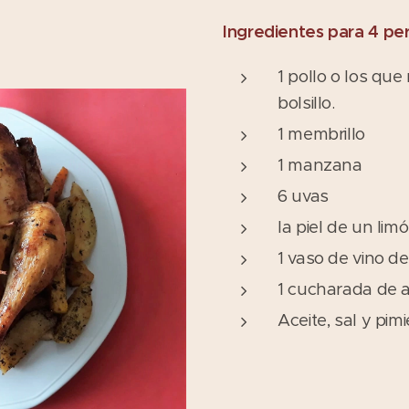
Ingredientes para 4 pe
1 pollo o los que
bolsillo.
1 membrillo
1 manzana
6 uvas
la piel de un li
1 vaso de vino d
1 cucharada de 
Aceite, sal y pim