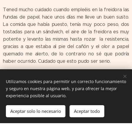
Tened mucho cuidado cuando empleéis en la freidora las
fundas de papel, hace unos días me lleve un buen susto.
La comida que había puesto, tenía muy poco peso, dos
tostadas para un sándwich, el aire de la freidora es muy
potente y levanto las mismas hasta rozar la resistencia,
gracias a que estaba al pie del cañón y el olor a papel
quemado me alerto, de lo contrario no sé que podría
haber ocurrido. Cuidado que esto pudo ser serio.
Utilizamos cookies para permitir un correcto funcionamiento
y seguro en nuestra página web, y para ofrecer la mejor
experiencia posible al usuario.
Las Comiditas de Mami. Recetas con Historia © 2016
Aceptar solo lo necesario
Aceptar todo
Creado con
Webnode
Cookies
document.body.setAttribute('ondragstart','return false');
document.body.setAttribute('onselectstart','return false');