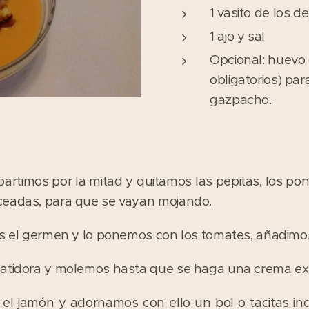
1 vasito de los d
1 ajo y sal
Opcional: huevo 
obligatorios) par
gazpacho.
partimos por la mitad y quitamos las pepitas, los po
ceadas, para que se vayan mojando.
os el germen y lo ponemos con los tomates, añadimos 
batidora y molemos hasta que se haga una crema ext
el jamón y adornamos con ello un bol o tacitas indi