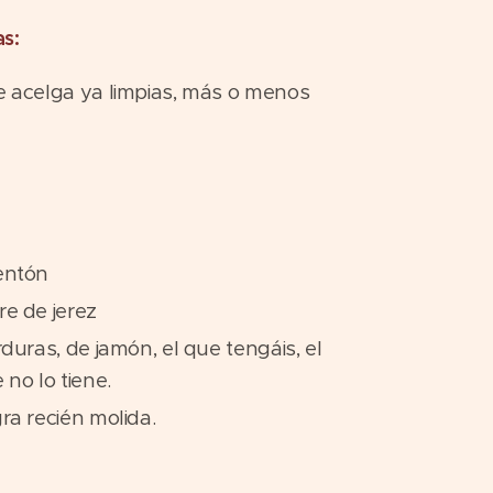
s:
e acelga ya limpias, más o menos
entón
re de jerez
rduras, de jamón, el que tengáis, el
 no lo tiene.
ra recién molida.