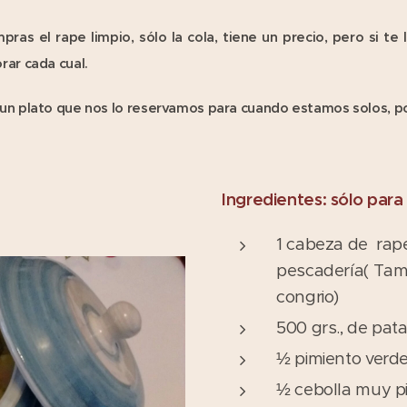
as el rape limpio, sólo la cola, tiene un precio, pero si te l
rar cada cual.
s un plato que nos lo reservamos para cuando estamos solos, 
Ingredientes: sólo para
1 cabeza de rape
pescadería( Tam
congrio)
500 grs., de pat
½ pimiento verd
½ cebolla muy p