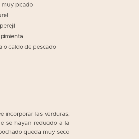
o muy picado
urel
erejil
 pimienta
ua o caldo de pescado
 incorporar las verduras,
e se hayan reducido a la
el pochado queda muy seco