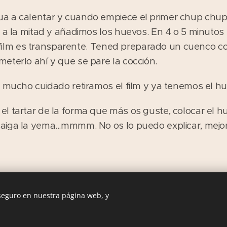
a a calentar y cuando empiece el primer chup chup
o a la mitad y añadimos los huevos. En 4 o 5 minutos
 el film es transparente. Tened preparado un cuenco 
eterlo ahí y que se pare la cocción.
n mucho cuidado retiramos el film y ya tenemos el hu
l tartar de la forma que más os guste, colocar el 
iga la yema...mmmm. No os lo puedo explicar, mejor 
 seguro en nuestra página web, y
Las Comiditas de Mami. Recetas con Historia © 2016
Creado con
Webnode
Cookies