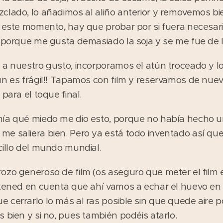
clado, lo añadimos al aliño anterior y removemos b
 este momento, hay que probar por si fuera necesario 
e porque me gusta demasiado la soja y se me fue de
 a nuestro gusto, incorporamos el atún troceado y 
ún es frágil!! Tapamos con film y reservamos de nue
para el toque final.
mía qué miedo me dio esto, porque no había hecho u
e saliera bien. Pero ya está todo inventado así qu
cillo del mundo mundial.
ozo generoso de film (os aseguro que meter el film e
 tened en cuenta que ahí vamos a echar el huevo en
cerrarlo lo más al ras posible sin que quede aire po
 bien y si no, pues también podéis atarlo.