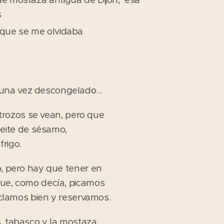
s
 que se me olvidaba
una vez descongelado...
s trozos se vean, pero que
eite de sésamo,
rigo.
o, pero hay que tener en
que, como decía, picamos
ezclamos bien y reservamos.
, tabasco y la mostaza,