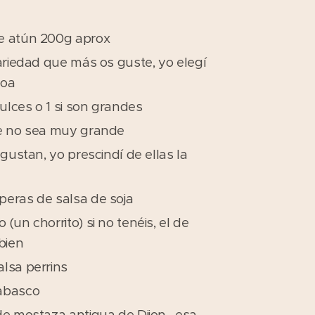
e atún 200g aprox
variedad que más os guste, yo elegí
hoa
dulces o 1 si son grandes
ue no sea muy grande
 gustan, yo prescindí de ellas la
peras de salsa de soja
(un chorrito) si no tenéis, el de
bien
lsa perrins
abasco
de mostaza antigua de Dijon, esa