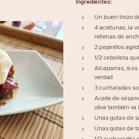
Ingredientes:
Un buen trozo d
4 aceitunas, la 
rellenas de anc
2 pepinillos agri
1/2 cebolleta q
Alcaparras, si os
verdad
3 cucharadas so
Aceite de sésamo 
oliva también va 
Unas gotas de sa
Unas gotas de t
1/2 cucharadita 