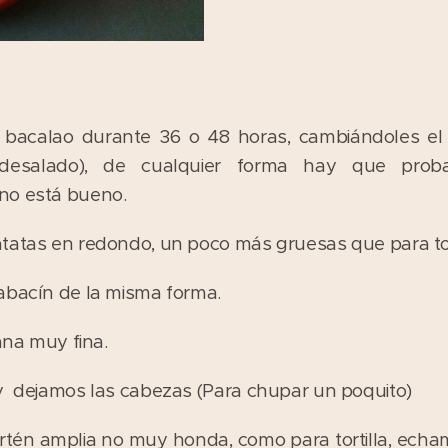
bacalao durante 36 o 48 horas, cambiándoles el
esalado), de cualquier forma hay que probar
no está bueno.
tatas en redondo, un poco más gruesas que para tort
abacín de la misma forma.
iana muy fina.
 y dejamos las cabezas (Para chupar un poquito)
tén amplia no muy honda, como para tortilla, echam