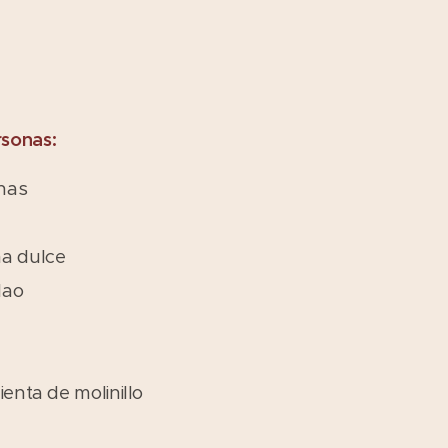
rsonas:
nas
ña dulce
lao
ienta de molinillo