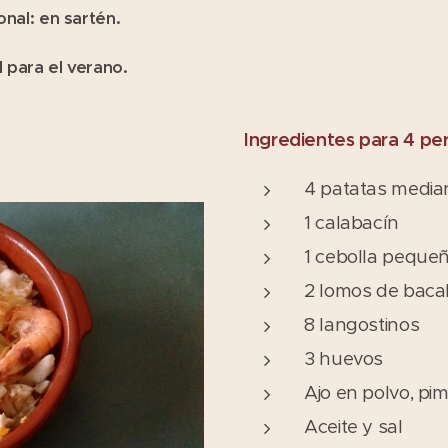
onal: en sartén.
l para el verano.
Ingredientes para 4 pe
4 patatas media
1 calabacín
1 cebolla peque
2 lomos de baca
8 langostinos
3 huevos
Ajo en polvo, pim
Aceite y sal