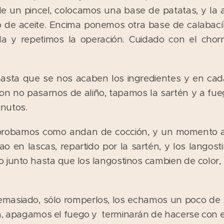
un pincel, colocamos una base de patatas, y la a
ito de aceite. Encima ponemos otra base de calabac
la y repetimos la operación. Cuidado con el chorr
sta que se nos acaben los ingredientes y en ca
n no pasarnos de aliño, tapamos la sartén y a fu
nutos.
probamos como andan de cocción, y un momento a
o en lascas, repartido por la sartén, y los langost
 junto hasta que los langostinos cambien de color
emasiado, sólo romperlos, los echamos un poco de sa
a, apagamos el fuego y terminarán de hacerse con el 