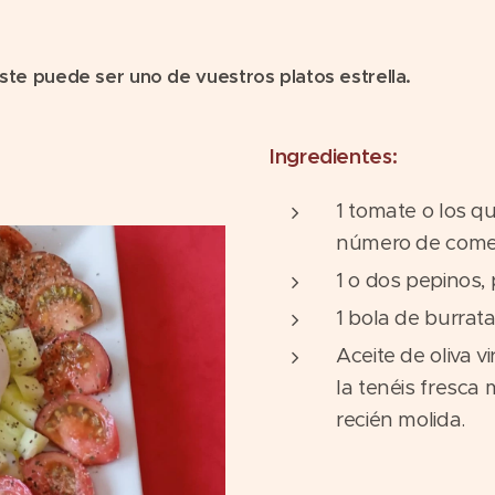
este puede ser uno de vuestros platos estrella.
Ingredientes:
1 tomate o los q
número de come
1 o dos pepinos, 
1 bola de burrat
Aceite de oliva v
la tenéis fresca 
recién molida.