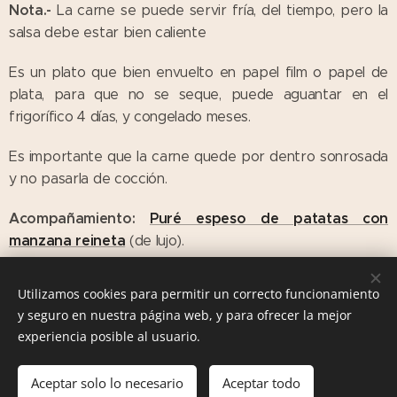
Nota.-
La carne se puede servir fría, del tiempo, pero la
salsa debe estar bien caliente
Es un plato que bien envuelto en papel film o papel de
plata, para que no se seque, puede aguantar en el
frigorífico 4 días, y congelado meses.
Es importante que la carne quede por dentro sonrosada
y no pasarla de cocción.
Acompañamiento:
Puré espeso de patatas con
manzana reineta
(de lujo).
Para este puré, no suelo cocer la manzana. Probadlo.
Utilizamos cookies para permitir un correcto funcionamiento
y seguro en nuestra página web, y para ofrecer la mejor
experiencia posible al usuario.
Las Comiditas de Mami. Recetas con Historia © 2016
Aceptar solo lo necesario
Aceptar todo
Creado con
Webnode
Cookies