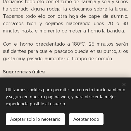
Rociamos todo ello con el zumo de naranja y soja y, si nos
ha sobrado alguna rodaja, la colocamos sobre la lubina.
Tapamos todo ello con otra hoja de papel de aluminio,
cerramos bien y dejamos macerando unos 20 o 30
minutos, hasta el momento de meter al horno la bandeja.
Con el horno precalentado a 180ºC., 25 minutos serán
suficientes para que el pescado quede en su punto, si os
gusta muy pasado, aumentar el tiempo de cocción.
Sugerencias útiles:
En lugar de salsa de soja, podemos poner un vaso de vino
Utilizamos cookies para permitir un correcto funcionamiento
blanco, ese suele ser mi caso.
y seguro en nuestra página web, y para ofrecer la mejor
experiencia posible al usuario.
Podéis poner unos tomatitos cherris para acompañar y
una buena guarnición suelen ser las
patatas al horno para
Aceptar solo lo necesario
Aceptar todo
guarnición.