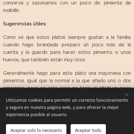
conserva y sazonamos con un poco de pimienta de
molinillo.
Sugerencias útiles:
Como sé que estos platos siempre gustan a la familia,
cuando hago brandada preparo un poco más de la
cuenta y la guardo para hacer estos pimiento, o unos
huevos, que también están muy ricos.
Generalmente hago para este plato una mayonesa con
pimientos, igual que la normal a la que añado uno o dos
pimientos, pero en este caso no tenía, sí añadí un poco
del caldo de la conserva, por aquello del sabor.
Utilizamos cookies para permitir un correcto funcionamiento
y seguro en nuestra página web, y para ofrecer la mejor
experiencia posible al usuario.
Las Comiditas de Mami. Recetas con Historia © 2016
Aceptar solo lo necesario
Aceptar todo
Creado con
Webnode
Cookies